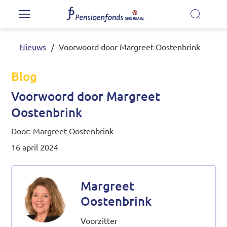
Overslaan en naar de inhoud gaan
Hoofdnavigatie
Nieuws
Voorwoord door Margreet Oostenbrink
Ons pensioenfonds
Blog
Onze regeling
Voorwoord door Margreet
Oostenbrink
Nieuwe pensioenregeling
Door: Margreet Oostenbrink
16 april 2024
Mijn pensioen
Margreet
Oostenbrink
Nieuws
Video's
Voorzitter