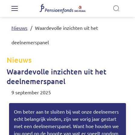
Overslaan en naar de inhoud gaan
Hoofdnavigatie
Nieuws
Waardevolle inzichten uit het
Ons pensioenfonds
deelnemerspanel
Onze regeling
Nieuws
Waardevolle inzichten uit het
Nieuwe pensioenregeling
deelnemerspanel
9 september 2025
Mijn pensioen
Om beter aan te sluiten bij wat onze deelnemers
Nieuws
echt belangrijk vinden, zijn we vorig jaar gestart
met een deelnemerspanel. Want hoe houden we
Video's
jou goed op de hoogte van wat er speelt rondom