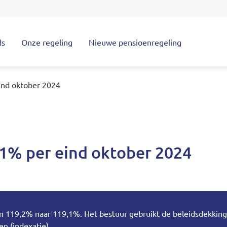
ds
Onze regeling
Nieuwe pensioenregeling
tie
ind oktober 2024
,1% per eind oktober 2024
an 119,2% naar 119,1%. Het bestuur gebruikt de beleidsdekkings
n (indexatie).