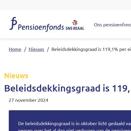
Overslaan en naar de inhoud gaan
Ons pensioenfon
Hoofdnaviga
Home
Nieuws
Beleidsdekkingsgraad is 119,1% per e
Nieuws
Beleidsdekkingsgraad is 119
27 november 2024
De beleidsdekkingsgraad is in oktober licht gedaald v
nemen over het al dan niet verhogen van de pensioene